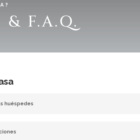
TA?
 & F.A.Q.
asa
ás huéspedes
aciones